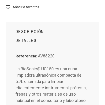
Añadir a favoritos
DESCRIPCIÓN
DETALLES
Esta web está dirigida
AV88220
AV88220
Referencia
:
Referencia
exclusivamente a profesionales del
sector odontológico.
La BioSonic® UC150 es una cuba
limpiadora ultrasónica compacta de
Pulse Sí para confirmar que usted es
5.7L diseñada para limpiar
profesional dental.
eficientemente instrumental, prótesis,
fresas y otros materiales de uso
habitual en el consultorio y laboratorio