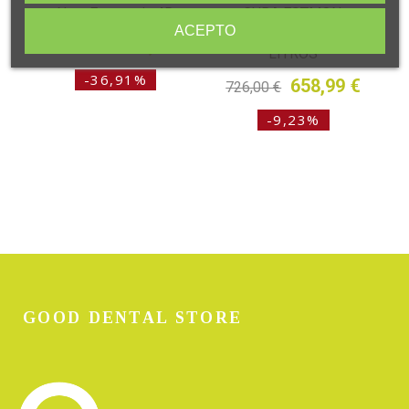
New Eurosonic 4D
CUBA ESTMON.
ACEPTO
TCE-450 6
899,03 €
1.425,00 €
LITROS
-36,91%
658,99 €
726,00 €
-9,23%
GOOD DENTAL STORE