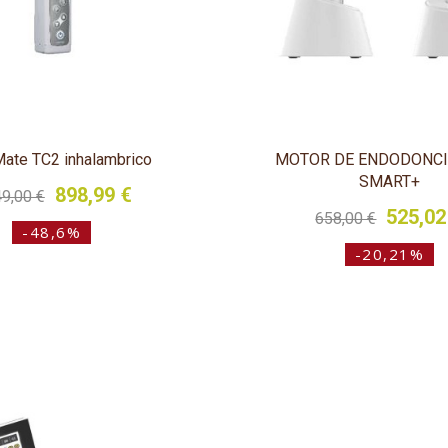
ate TC2 inhalambrico
MOTOR DE ENDODONCI
SMART+
898,99 €
49,00 €
525,02
658,00 €
-48,6%
-20,21%
tá dirigida exclusivamente a