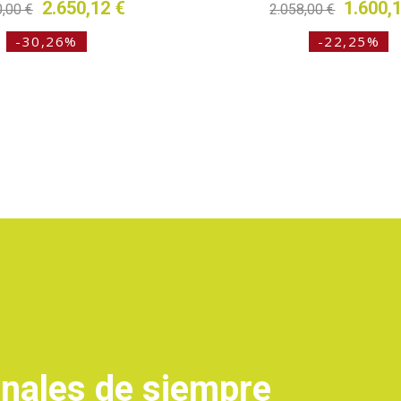
2.650,12 €
1.600,
0,00 €
2.058,00 €
-30,26%
-22,25%
onales de siempre