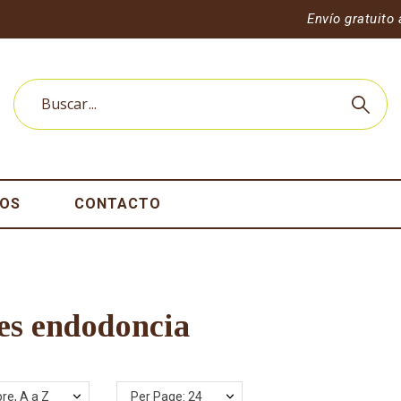
Envío gratuito 
ROS
CONTACTO
res endodoncia
re, A a Z
Per Page: 24