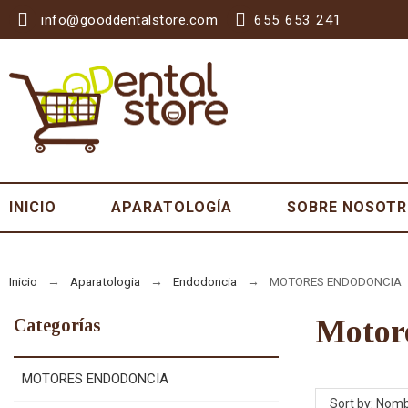
info@gooddentalstore.com
655 653 241
INICIO
APARATOLOGÍA
SOBRE NOSOT
Inicio
Aparatologia
Endodoncia
MOTORES ENDODONCIA
moto
Categorías
MOTORES ENDODONCIA
Sort by: Nomb