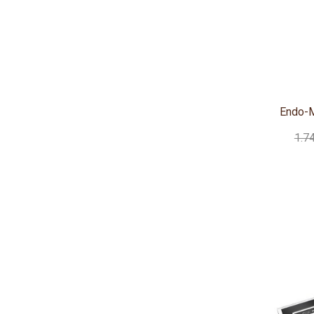
Endo-M
1.7
Esta web es