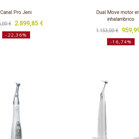
Canal Pro Jeni
Dual Move motor e
inhalambrico
2.899,85 €
5,00 €
959,9
1.153,00 €
-22,36%
-16,74%