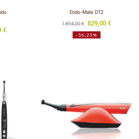
ndo
Endo-Mate DT2
829,00 €
1.894,00 €
9 €
-56,23%