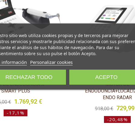
es del sector odontológico.
ra confirmar que usted es
 dental.
tro sitio web utiliza cookies propias y de terceros para mejorar
tros servicios y mostrarle publicidad relacionada con sus prefere
ante el análisis de sus hábitos de navegación. Para dar su
entimiento sobre su uso pulse el botón Acepto.
UN PROFESIONAL
 información
Personalizar cookies
RECHAZAR TODO
ACEPTO
 DE ENDODONCIA X-
MOTOR DE
SMART PLUS
ENDODONCIA+LOCALI
ENDO RADAR
1.769,92 €
5,00 €
729,99
918,00 €
-17,1%
-20,48%