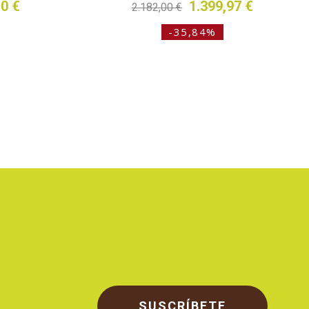
10 €
1.399,97 €
2.182,00 €
-35,84%
SUSCRÍBETE