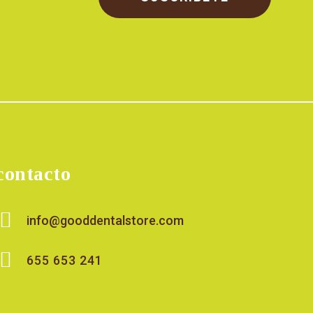
contacto
info@gooddentalstore.com
655 653 241