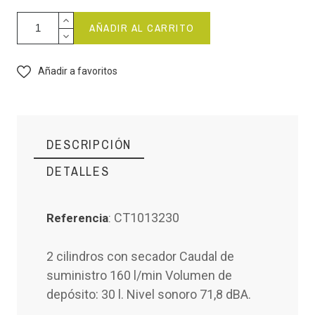
AÑADIR AL CARRITO
Añadir a favoritos
DESCRIPCIÓN
DETALLES
CATTANI
CT1013230
Referencia
:
Marca
CT1013230
Referencia
2 cilindros con secador Caudal de
suministro 160 l/min Volumen de
depósito: 30 l. Nivel sonoro 71,8 dBA.