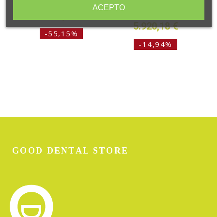
5.240,00 €
ACEPTO
2.350,14 €
6.960,00 €
5.920,18 €
-55,15%
-14,94%
GOOD DENTAL STORE